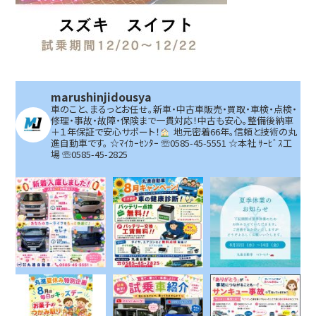
marushinjidousya
車のこと、まるっとお任せ。新車・中古車販売・買取・車検・点検・
修理・事故・故障・保険まで一貫対応！中古も安心。整備後納車
＋１年保証で安心サポート！
地元密着66年。信頼と技術の丸
進自動車です。
☆ﾏｲｶｰｾﾝﾀｰ ☏0585-45-5551 ☆本社 ｻｰﾋﾞｽ工
場 ☏0585-45-2825