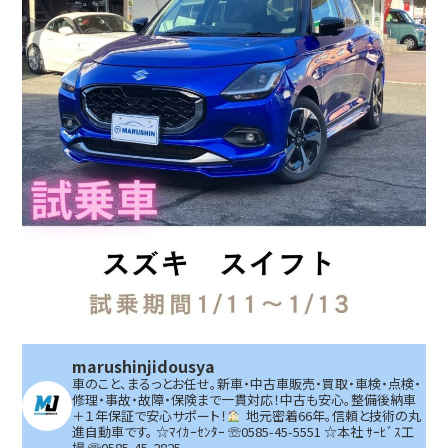
marushinjidousya
車のこと、まるっとお任せ。新車・中古車販売・買取・車検・点検・
修理・事故・故障・保険まで一貫対応！中古も安心。整備後納車
＋１年保証で安心サポート！
地元密着66年。信頼と技術の丸
進自動車です。
☆ﾏｲｶｰｾﾝﾀｰ ☏0585-45-5551 ☆本社 ｻｰﾋﾞｽ工
場 ☏0585-45-2825