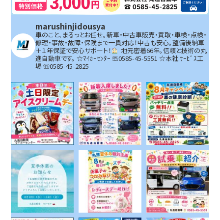
marushinjidousya
車のこと、まるっとお任せ。新車・中古車販売・買取・車検・点検・
修理・事故・故障・保険まで一貫対応！中古も安心。整備後納車
＋１年保証で安心サポート！
地元密着66年。信頼と技術の丸
進自動車です。
☆ﾏｲｶｰｾﾝﾀｰ ☏0585-45-5551 ☆本社 ｻｰﾋﾞｽ工
場 ☏0585-45-2825