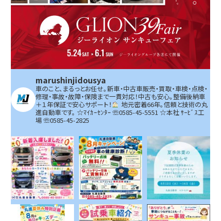
marushinjidousya
車のこと、まるっとお任せ。新車・中古車販売・買取・車検・点検・
修理・事故・故障・保険まで一貫対応！中古も安心。整備後納車
＋１年保証で安心サポート！
地元密着66年。信頼と技術の丸
進自動車です。
☆ﾏｲｶｰｾﾝﾀｰ ☏0585-45-5551 ☆本社 ｻｰﾋﾞｽ工
場 ☏0585-45-2825