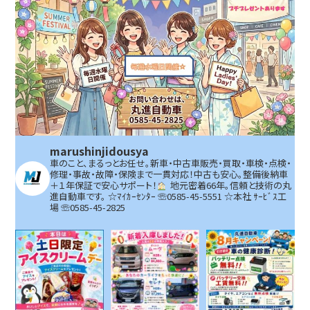
marushinjidousya
車のこと、まるっとお任せ。新車・中古車販売・買取・車検・点検・
修理・事故・故障・保険まで一貫対応！中古も安心。整備後納車
＋１年保証で安心サポート！
地元密着66年。信頼と技術の丸
進自動車です。
☆ﾏｲｶｰｾﾝﾀｰ ☏0585-45-5551 ☆本社 ｻｰﾋﾞｽ工
場 ☏0585-45-2825