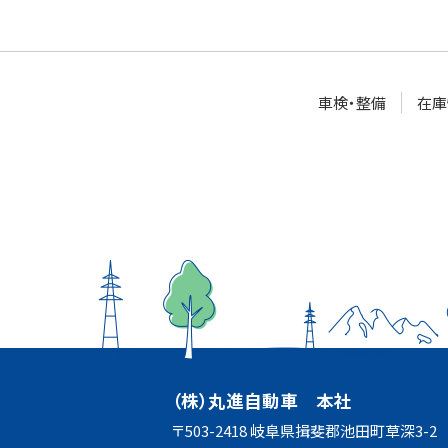
車検・整備
在庫
（株）丸進自動車 本社
〒503-2418 岐阜県揖斐郡池田町草深3-2