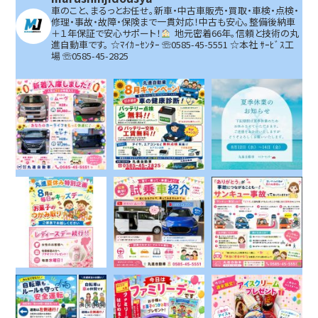
車のこと、まるっとお任せ。新車・中古車販売・買取・車検・点検・
修理・事故・故障・保険まで一貫対応！中古も安心。整備後納車
＋１年保証で安心サポート！
地元密着66年。信頼と技術の丸
進自動車です。
☆ﾏｲｶｰｾﾝﾀｰ ☏0585-45-5551 ☆本社 ｻｰﾋﾞｽ工
場 ☏0585-45-2825