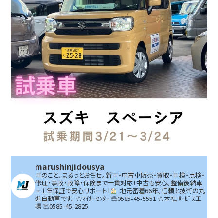
marushinjidousya
車のこと、まるっとお任せ。新車・中古車販売・買取・車検・点検・
修理・事故・故障・保険まで一貫対応！中古も安心。整備後納車
＋１年保証で安心サポート！
地元密着66年。信頼と技術の丸
進自動車です。
☆ﾏｲｶｰｾﾝﾀｰ ☏0585-45-5551 ☆本社 ｻｰﾋﾞｽ工
場 ☏0585-45-2825