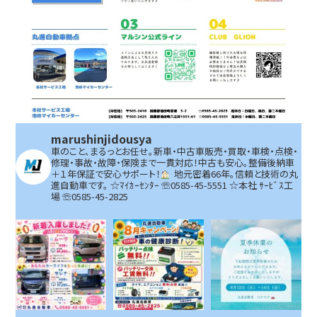
marushinjidousya
車のこと、まるっとお任せ。新車・中古車販売・買取・車検・点検・
修理・事故・故障・保険まで一貫対応！中古も安心。整備後納車
＋１年保証で安心サポート！
地元密着66年。信頼と技術の丸
進自動車です。
☆ﾏｲｶｰｾﾝﾀｰ ☏0585-45-5551 ☆本社 ｻｰﾋﾞｽ工
場 ☏0585-45-2825